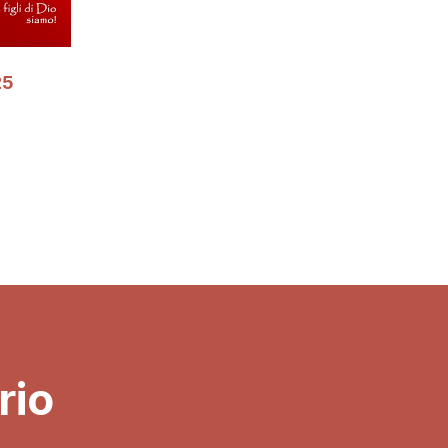
25
rio