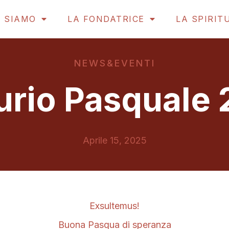
I SIAMO
LA FONDATRICE
LA SPIRIT
NEWS&EVENTI
rio Pasquale
Aprile 15, 2025
Exsultemus!
Buona Pasqua di speranza