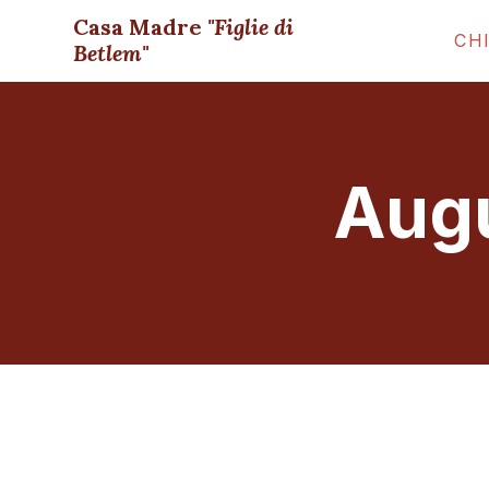
Casa Madre
"Figlie di
CH
Betlem"
Augu