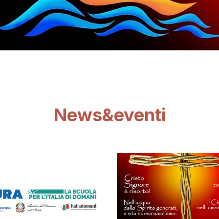
News&eventi